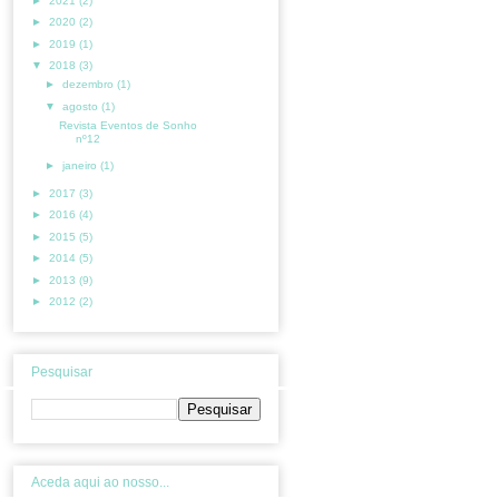
►
2021
(2)
►
2020
(2)
►
2019
(1)
▼
2018
(3)
►
dezembro
(1)
▼
agosto
(1)
Revista Eventos de Sonho
nº12
►
janeiro
(1)
►
2017
(3)
►
2016
(4)
►
2015
(5)
►
2014
(5)
►
2013
(9)
►
2012
(2)
Pesquisar
Aceda aqui ao nosso...