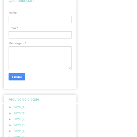
Quer anunciar?
Nome
Email
*
Mensagem
*
Arquivo do blogue
►
2026
(1)
►
2025
(2)
►
2024
(2)
►
2023
(3)
►
2022
(1)