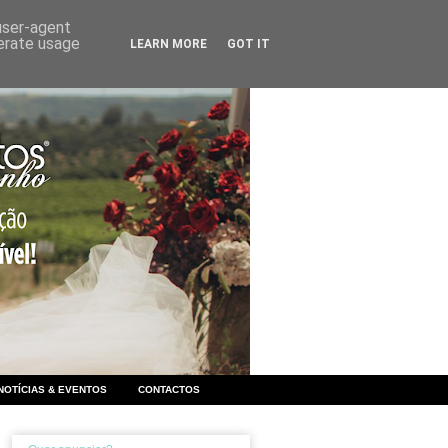
 user-agent
nerate usage
LEARN MORE
GOT IT
NOTÍCIAS & EVENTOS
CONTACTOS